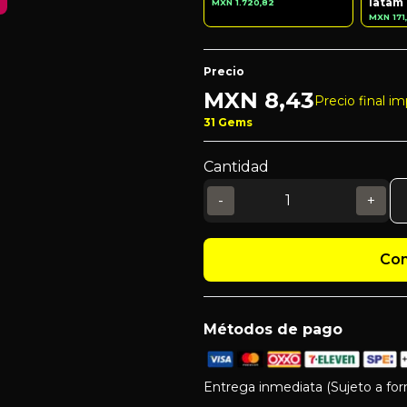
latam
MXN 1.720,82
MXN 171
Precio
MXN
8,43
Precio final i
31 Gems
Cantidad
-
+
Com
Métodos de pago
Entrega inmediata (Sujeto a fo