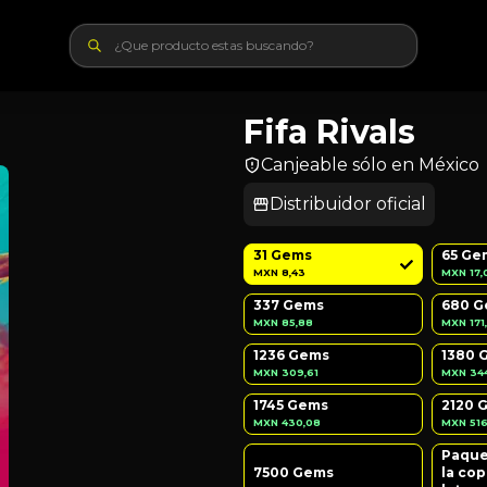
Fifa Rivals
Canjeable sólo en México
Distribuidor oficial
31 Gems
65 Ge
MXN 8,43
MXN 17,
337 Gems
680 
MXN 85,88
MXN 171
1236 Gems
1380 
MXN 309,61
MXN 34
1745 Gems
2120 
MXN 430,08
MXN 516
Paque
7500 Gems
la co