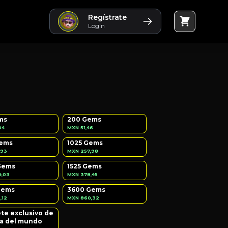
Regístrate
Login
ms
200 Gems
04
MXN 51,46
Gems
1025 Gems
,93
MXN 257,98
Gems
1525 Gems
4,03
MXN 378,45
Gems
3600 Gems
,12
MXN 860,32
te exclusivo de
pa del mundo