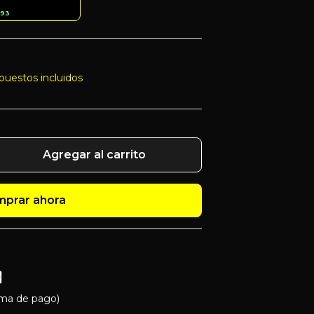
,93
mpuestos incluidos
Agregar al carrito
prar ahora
rma de pago)