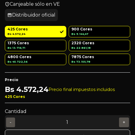
Canjeable sólo en VE
Distribuidor oficial
425 Cores
900 Cores
Bs 4.572,24
Bs 9.144,47
1375 Cores
2320 Cores
Bs 13.716,71
Bs 22.861,18
4800 Cores
7875 Cores
Bs 45.722,36
Bs 73.155,78
Precio
Bs
4.572,24
Precio final impuestos incluidos
425 Cores
Cantidad
-
+