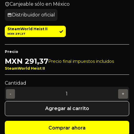
Canjeable sólo en México
Distribuidor oficial
SteamWorld Heist II
MXN 291,37
Precio
MXN
291,37
Precio final impuestos incluidos
SteamWorld Heist II
Cantidad
-
+
Agregar al carrito
Comprar ahora