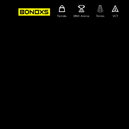
Tienda
BNX Arena
Torres
VCT