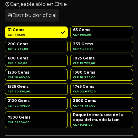
Canjeable sólo en Chile
Distribuidor oficial
31 Gems
65 Gems
CLP 449,00
CLP 906,00
200 Gems
337 Gems
CLP 2.737,00
CLP 4.568,00
680 Gems
1025 Gems
CLP 9.145,00
CLP 13.722,00
1236 Gems
1380 Gems
CLP 16.469,00
CLP 18.299,00
1525 Gems
1745 Gems
CLP 20.130,00
CLP 22.877,00
2120 Gems
3600 Gems
CLP 27.454,00
CLP 45.762,00
Paquete exclusivo de la
7500 Gems
copa del mundo latam
CLP 91.534,00
CLP 9.145,00