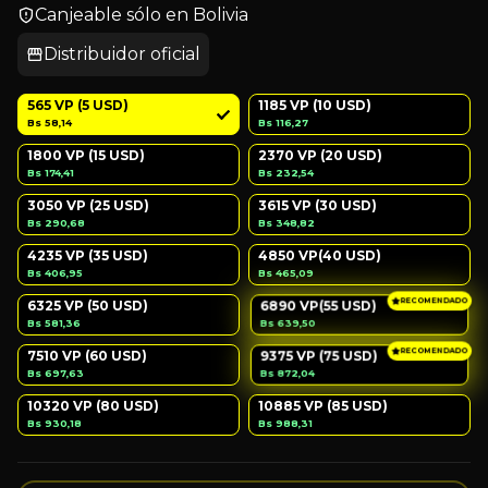
Canjeable sólo en Bolivia
Distribuidor oficial
565 VP (5 USD)
1185 VP (10 USD)
Bs 58,14
Bs 116,27
1800 VP (15 USD)
2370 VP (20 USD)
Bs 174,41
Bs 232,54
3050 VP (25 USD)
3615 VP (30 USD)
Bs 290,68
Bs 348,82
4235 VP (35 USD)
4850 VP(40 USD)
Bs 406,95
Bs 465,09
RECOMENDADO
6325 VP (50 USD)
6890 VP(55 USD)
Bs 639,50
Bs 581,36
RECOMENDADO
7510 VP (60 USD)
9375 VP (75 USD)
Bs 872,04
Bs 697,63
10320 VP (80 USD)
10885 VP (85 USD)
Bs 930,18
Bs 988,31