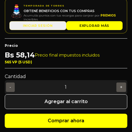
TEMPORADA DE TORRES
OBTENÉ BENEFICIOS CON TUS COMPRAS
Acumulás puntos con tus recargas para canjear por
PREMIOS
increíbles.
INICIAR SESIÓN
EXPLORAR MÁS
Precio
Bs
58,14
Precio final impuestos incluidos
565 VP (5 USD)
Cantidad
-
+
Agregar al carrito
Comprar ahora