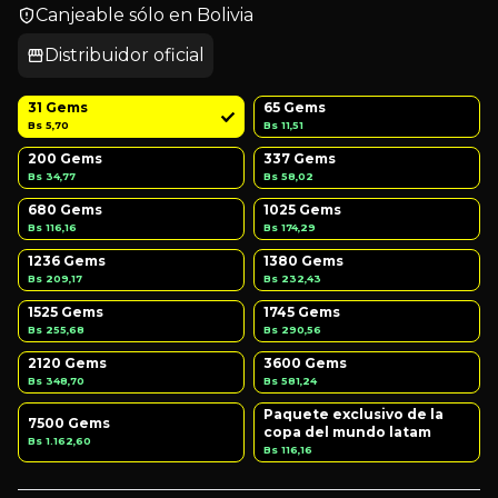
Canjeable sólo en Bolivia
Distribuidor oficial
31 Gems
65 Gems
Bs 5,70
Bs 11,51
200 Gems
337 Gems
Bs 34,77
Bs 58,02
680 Gems
1025 Gems
Bs 116,16
Bs 174,29
1236 Gems
1380 Gems
Bs 209,17
Bs 232,43
1525 Gems
1745 Gems
Bs 255,68
Bs 290,56
2120 Gems
3600 Gems
Bs 348,70
Bs 581,24
Paquete exclusivo de la
7500 Gems
copa del mundo latam
Bs 1.162,60
Bs 116,16