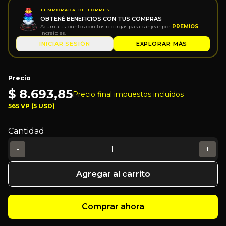
TEMPORADA DE TORRES
OBTENÉ BENEFICIOS CON TUS COMPRAS
Acumulás puntos con tus recargas para canjear por
PREMIOS
increíbles.
INICIAR SESIÓN
EXPLORAR MÁS
Precio
$
8.693,85
Precio final impuestos incluidos
565 VP (5 USD)
Cantidad
-
+
Agregar al carrito
Comprar ahora