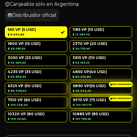
Canjeable sólo en Argentina
Distribuidor oficial
565 VP (5 USD)
1185 VP (10 USD)
$ 8.693,85
$ 17.387,70
1800 VP (15 USD)
2370 VP (20 USD)
$ 26.081,55
$ 34.775,40
3050 VP (25 USD)
3615 VP (30 USD)
$ 43.469,25
$ 52.163,10
4235 VP (35 USD)
4850 VP(40 USD)
$ 60.856,95
$ 69.550,80
RECOMENDADO
6325 VP (50 USD)
6890 VP(55 USD)
$ 95.632,35
$ 86.938,50
RECOMENDADO
7510 VP (60 USD)
9375 VP (75 USD)
$ 130.407,75
$ 104.326,20
10320 VP (80 USD)
10885 VP (85 USD)
$ 139.101,60
$ 147.795,45